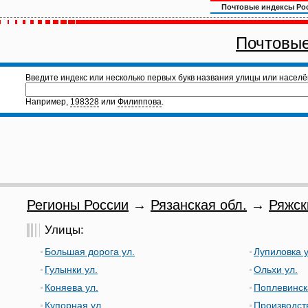
Почтовые индексы Ро
Почтовые
Введите индекс или несколько первых букв названия улицы или населё
Например,
198328
или
Филиппова
.
Регионы России
→
Рязанская обл.
→
Ряжск
Улицы:
Большая дорога ул.
Лупиловка у
Гулынки ул.
Ольхи ул.
Коняева ул.
Поплевинск
Купорная ул.
Производст