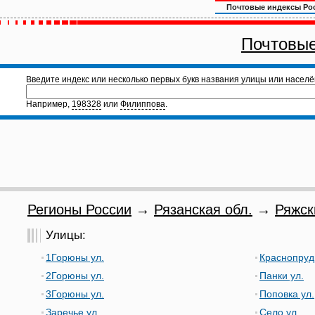
Почтовые индексы Ро
Почтовые
Введите индекс или несколько первых букв названия улицы или населё
Например,
198328
или
Филиппова
.
Регионы России
→
Рязанская обл.
→
Ряжск
Улицы:
1Горюны ул.
Краснопруд
2Горюны ул.
Панки ул.
3Горюны ул.
Поповка ул.
Заречье ул.
Село ул.