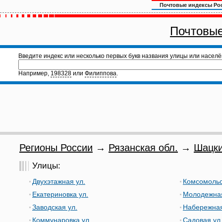
Почтовые индексы Ро
Почтовые
Введите индекс или несколько первых букв названия улицы или населё
Например,
198328
или
Филиппова
.
Регионы России
→
Рязанская обл.
→
Шацки
Улицы:
Двухэтажная ул.
Комсомольс
Екатериновка ул.
Молодежная
Заводская ул.
Набережная
Коммунаровка ул.
Садовая ул