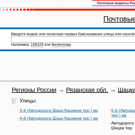
Почтовые индексы Ро
Почтовые
Введите индекс или несколько первых букв названия улицы или населё
Например,
198328
или
Филиппова
.
Регионы России
→
Рязанская обл.
→
Шацки
Улицы:
3-й (Автодорога Шацк-Касимов тер.) км
6-й (Автод
тер.) км
4-й (Автодорога Шацк-Касимов тер.) км
Автодорога
Шацка тер.