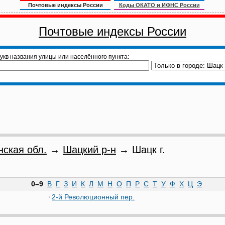
Почтовые индексы России
Коды ОКАТО и ИФНС России
Почтовые индексы России
укв названия улицы или населённого пункта:
нская обл.
→
Шацкий р-н
→ Шацк г.
0–9
В
Г
З
И
К
Л
М
Н
О
П
Р
С
Т
У
Ф
Х
Ц
Э
2-й Революционный пер.