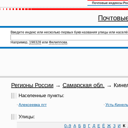
Почтовые индексы Ро
Почтовые
Введите индекс или несколько первых букв названия улицы или населё
Например,
198328
или
Филиппова
.
Регионы России
→
Самарская обл.
→ Кинел
Населенные пункты:
Алексеевка пгт
Усть-Кинель
Улицы:
0–9
А
Б
В
Г
Д
Е
Ё
Ж
З
И
К