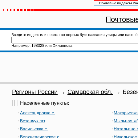
Почтовые индексы Ро
Почтовые
Введите индекс или несколько первых букв названия улицы или населё
Например,
198328
или
Филиппова
.
Регионы России
→
Самарская обл.
→ Безен
Населенные пункты:
Александровка с.
Макарьевка 
Безенчук пгт
Мыльная ж/
Васильевка с.
Натальино с
Верхнепечерское с.
Никольское 