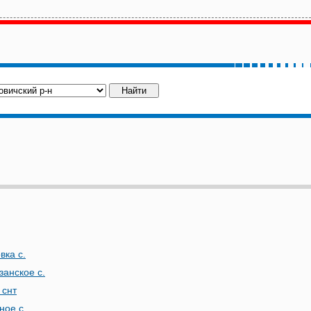
вка с.
занское с.
 снт
ное с.