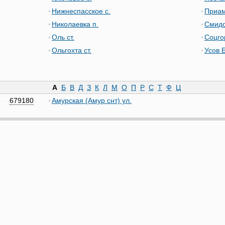
Нижнеспасское с.
Приам
Николаевка п.
Смидо
Оль ст.
Соцго
Ольгохта ст.
Усов 
А
Б
В
Д
З
К
Л
М
О
П
Р
С
Т
Ф
Ц
679180
Амурская (Амур снт) ул.