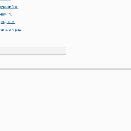
урский п.
вич п.
родок с.
Балаган рзд