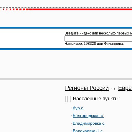
Введите индекс или несколько первых б
Например,
198328
или
Филиппова
.
Регионы России
→
Евре
Населенные пункты:
Аур с.
Белгородское с.
Владимировка с.
Волочаевка-1 с.