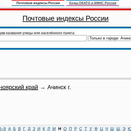
Почтовые индексы России
Коды ОКАТО и ИФНС России
Почтовые индексы России
укв названия улицы или населённого пункта:
ноярский край
→ Ачинск г.
0–9
А
Б
В
Г
Д
З
И
К
Л
М
Н
О
П
Р
С
Т
У
Ф
Ц
Ч
Ш
Щ
Э