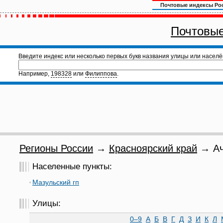
Почтовые индексы Ро
Почтовые
Введите индекс или несколько первых букв названия улицы или населё
Например,
198328
или
Филиппова
.
Регионы России
→
Красноярский край
→ Ачи
Населенные пункты:
Мазульский гп
Улицы:
0–9
А
Б
В
Г
Д
З
И
К
Л