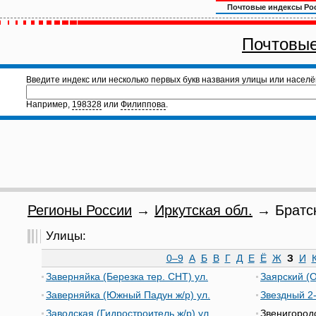
Почтовые индексы Ро
Почтовые
Введите индекс или несколько первых букв названия улицы или населё
Например,
198328
или
Филиппова
.
Регионы России
→
Иркутская обл.
→ Братск
Улицы:
0–9
А
Б
В
Г
Д
Е
Ё
Ж
З
И
Заверняйка (Березка тер. СНТ) ул.
Заярский (О
Заверняйка (Южный Падун ж/р) ул.
Звездный 2-
Заводская (Гидростроитель ж/р) ул.
Звенигородс