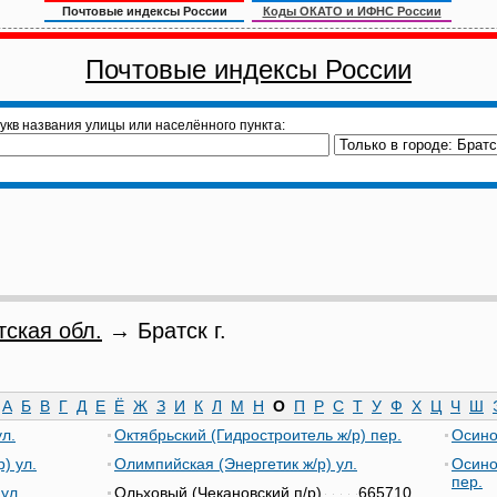
Почтовые индексы России
Коды ОКАТО и ИФНС России
Почтовые индексы России
укв названия улицы или населённого пункта:
тская обл.
→ Братск г.
А
Б
В
Г
Д
Е
Ё
Ж
З
И
К
Л
М
Н
О
П
Р
С
Т
У
Ф
Х
Ц
Ч
Ш
л.
Октябрьский (Гидростроитель ж/р) пер.
Осино
) ул.
Олимпийская (Энергетик ж/р) ул.
Осино
пер.
ул.
Ольховый (Чекановский п/р)
665710