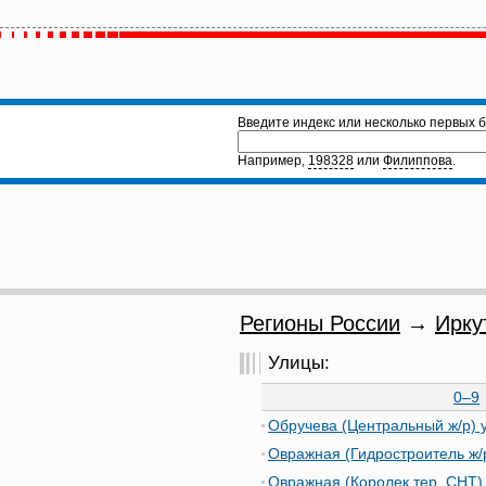
Введите индекс или несколько первых б
Например,
198328
или
Филиппова
.
Регионы России
→
Ирку
Улицы:
0–9
Обручева (Центральный ж/р) у
Овражная (Гидростроитель ж/р
Овражная (Королек тер. СНТ) 