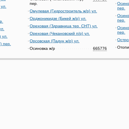
пер.
Осино
 ул.
пер.
Омулевая (Гидростроитель ж/р) ул.
Осино
Орджоникидзе (Бикей ж/р) ул.
пер.
р.
Ореховая (Здравница тер. СНТ) ул.
Осино
ул.
пер.
Ореховая (Чекановский п/р) ул.
 ул.
Остро
Орсовская (Падун ж/р) ул.
) пер.
Отопи
Осиновка ж/р
665776