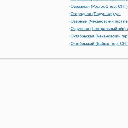
Овражная (Росток-1 тер. СНТ)
Огородная (Падун ж/р) ул.
Озерный (Чекановский п/р) пе
Окружная (Центральный ж/р) 
Октябрьская (Чекановский п/р)
Октябрьский (Байкал тер. СНТ