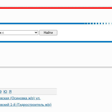
Э
Ю
Я
вская (Осиновка ж/р) ул.
вский 1-й (Гидростроитель ж/р)