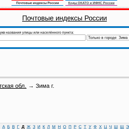
Почтовые индексы России
Коды ОКАТО и ИФНС России
Почтовые индексы России
укв названия улицы или населённого пункта:
тская обл.
→ Зима г.
А
Б
В
Г
Д
Ж
З
И
К
Л
М
Н
О
П
Р
С
Т
У
Ф
Х
Ц
Ч
Ш
Щ
Э