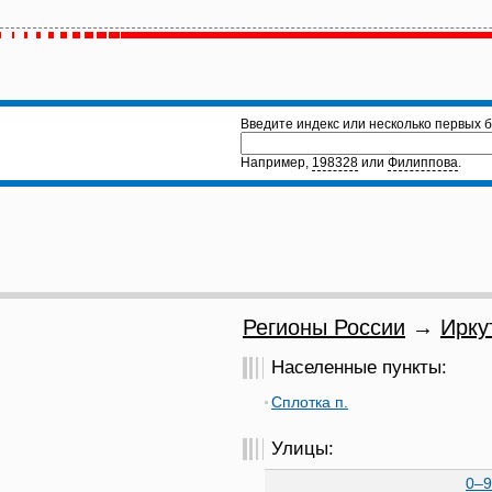
Введите индекс или несколько первых б
Например,
198328
или
Филиппова
.
Регионы России
→
Ирку
Населенные пункты:
Сплотка п.
Улицы:
0–9