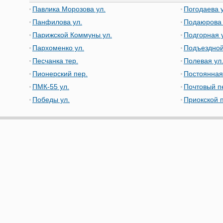
Павлика Морозова ул.
Погодаева у
Панфилова ул.
Подаюрова 
Парижской Коммуны ул.
Подгорная 
Пархоменко ул.
Подъездной
Песчанка тер.
Полевая ул
Пионерский пер.
Постоянная
ПМК-55 ул.
Почтовый п
Победы ул.
Приокской 