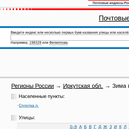
Почтовые индексы Ро
Почтовые
Введите индекс или несколько первых букв названия улицы или населё
Например,
198328
или
Филиппова
.
Регионы России
→
Иркутская обл.
→ Зима г
Населенные пункты:
Сплотка п.
Улицы:
0–9
А
Б
В
Г
Д
Ж
З
И
К
Л