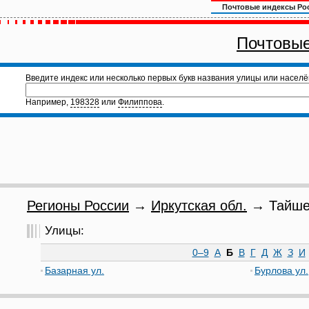
Почтовые индексы Ро
Почтовые
Введите индекс или несколько первых букв названия улицы или населё
Например,
198328
или
Филиппова
.
Регионы России
→
Иркутская обл.
→ Тайшет
Улицы:
0–9
А
Б
В
Г
Д
Ж
З
И
Базарная ул.
Бурлова ул.