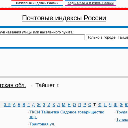
Почтовые индексы России
Коды ОКАТО и ИФНС России
Почтовые индексы России
укв названия улицы или населённого пункта:
тская обл.
→ Тайшет г.
0–9
А
Б
В
Г
Д
Ж
З
И
К
Л
М
Н
О
П
Р
С
Т
Ф
Ц
Ч
Ш
Э
ТКСИ Тайшетка Садовое товарищество
Труда
тер.
Тупик
Трактовая ул.