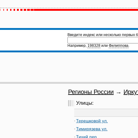
Введите индекс или несколько первых б
Например,
198328
или
Филиппова
.
Регионы России
→
Ирку
Улицы:
Терешковой ул.
Тимирязева ул.
Тихий пер.