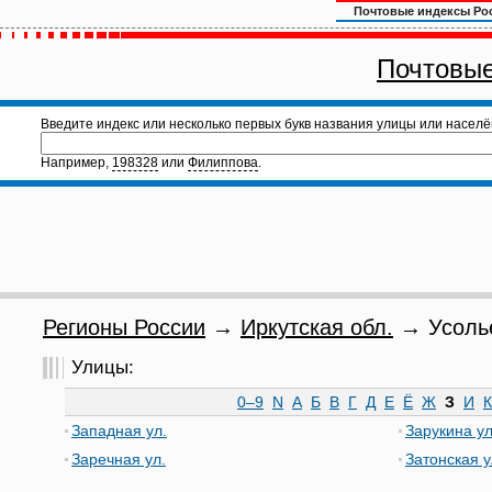
Почтовые индексы Ро
Почтовые
Введите индекс или несколько первых букв названия улицы или населё
Например,
198328
или
Филиппова
.
Регионы России
→
Иркутская обл.
→ Усолье
Улицы:
0–9
N
А
Б
В
Г
Д
Е
Ё
Ж
З
И
К
Западная ул.
Зарукина ул
Заречная ул.
Затонская у