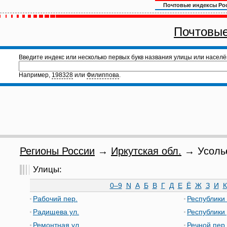
Почтовые индексы Ро
Почтовые
Введите индекс или несколько первых букв названия улицы или населё
Например,
198328
или
Филиппова
.
Регионы России
→
Иркутская обл.
→ Усолье
Улицы:
0–9
N
А
Б
В
Г
Д
Е
Ё
Ж
З
И
К
Рабочий пер.
Республики 
Радищева ул.
Республики 
Ремонтная ул.
Речной пер.