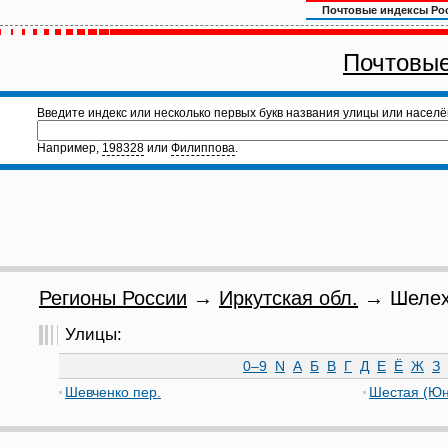
Почтовые индексы Ро
Почтовые
Введите индекс или несколько первых букв названия улицы или населё
Например,
198328
или
Филиппова
.
Регионы России
→
Иркутская обл.
→ Шелехо
Улицы:
0–9
N
А
Б
В
Г
Д
Е
Ё
Ж
З
Шевченко пер.
Шестая (Юно