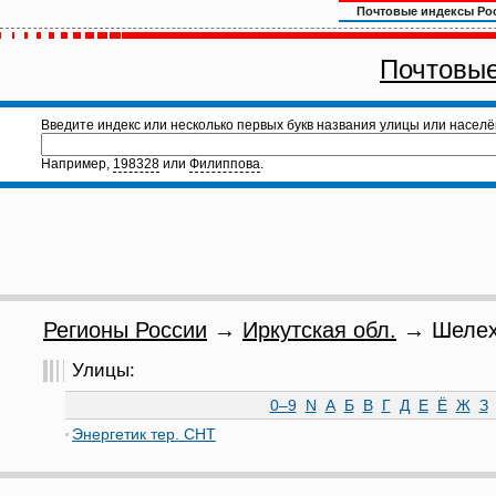
Почтовые индексы Ро
Почтовые
Введите индекс или несколько первых букв названия улицы или населё
Например,
198328
или
Филиппова
.
Регионы России
→
Иркутская обл.
→ Шелехо
Улицы:
0–9
N
А
Б
В
Г
Д
Е
Ё
Ж
З
Энергетик тер. СНТ