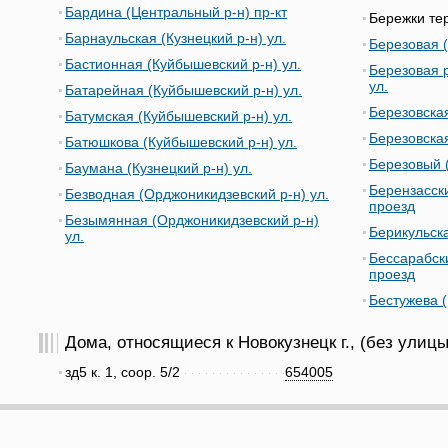
Бардина (Центральный р-н) пр-кт
Бережки те
Барнаульская (Кузнецкий р-н) ул.
Березовая (
Бастионная (Куйбышевский р-н) ул.
Березовая 
ул.
Батарейная (Куйбышевский р-н) ул.
Березовская
Батумская (Куйбышевский р-н) ул.
Березовская
Батюшкова (Куйбышевский р-н) ул.
Березовый (
Баумана (Кузнецкий р-н) ул.
Берензасск
Безводная (Орджоникидзевский р-н) ул.
проезд
Безымянная (Орджоникидзевский р-н)
Берикульска
ул.
Бессарабск
проезд
Бестужева (
Дома, относящиеся к Новокузнецк г., (без улицы
зд5 к. 1, соор. 5/2
654005