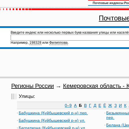
Почтовые индексы Ро
Почтовые
Введите индекс или несколько первых букв названия улицы или населё
Например,
198328
или
Филиппова
.
Регионы России
→
Кемеровская область - К
Улицы:
0–9
А
Б
В
Г
Д
Е
Ё
Ж
З
И
К
Бабушкина (Куйбышевский р-н) пер.
Безымянный
пер.
Бабушкина (Куйбышевский р-н) ул.
Белана (Цен
Багратиона (Куйбышевский р-н) ул.