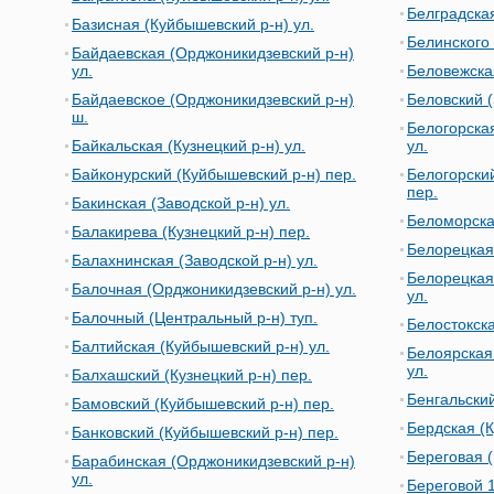
Белградская
Базисная (Куйбышевский р-н) ул.
Белинского 
Байдаевская (Орджоникидзевский р-н)
ул.
Беловежская
Байдаевское (Орджоникидзевский р-н)
Беловский (
ш.
Белогорска
Байкальская (Кузнецкий р-н) ул.
ул.
Байконурский (Куйбышевский р-н) пер.
Белогорски
пер.
Бакинская (Заводской р-н) ул.
Беломорска
Балакирева (Кузнецкий р-н) пер.
Белорецкая 
Балахнинская (Заводской р-н) ул.
Белорецкая
Балочная (Орджоникидзевский р-н) ул.
ул.
Балочный (Центральный р-н) туп.
Белостокска
Балтийская (Куйбышевский р-н) ул.
Белоярская
ул.
Балхашский (Кузнецкий р-н) пер.
Бенгальский
Бамовский (Куйбышевский р-н) пер.
Бердская (К
Банковский (Куйбышевский р-н) пер.
Береговая (
Барабинская (Орджоникидзевский р-н)
ул.
Береговой 