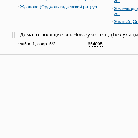
ул.
Жданова (Орджоникидзевский р-н) ул.
Железнодор
ул.
Желтый (Ор
Дома, относящиеся к Новокузнецк г., (без улицы
зд5 к. 1, соор. 5/2
654005