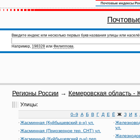
Почтовые индексы Ро
Почтовые
Введите индекс или несколько первых букв названия улицы или населё
Например,
198328
или
Филиппова
.
Регионы России
→
Кемеровская область - К
Улицы:
0–9
А
Б
В
Г
Д
Е
Ё
Ж
З
И
К
Жасминная (Куйбышевский р-н) ул.
Железновод
ул.
Жасминная (Приозерное тер. СНТ) ул.
Железнодор
Жасминный (Куйбышевский р-н) пер.