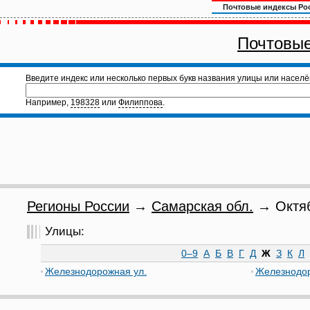
Почтовые индексы Ро
Почтовые
Введите индекс или несколько первых букв названия улицы или населё
Например,
198328
или
Филиппова
.
Регионы России
→
Самарская обл.
→ Октяб
Улицы:
0–9
А
Б
В
Г
Д
Ж
З
К
Л
Железнодорожная ул.
Железнодор