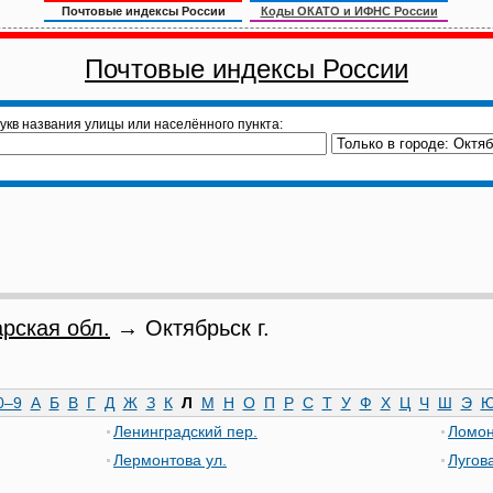
Почтовые индексы России
Коды ОКАТО и ИФНС России
Почтовые индексы России
укв названия улицы или населённого пункта:
рская обл.
→ Октябрьск г.
0–9
А
Б
В
Г
Д
Ж
З
К
Л
М
Н
О
П
Р
С
Т
У
Ф
Х
Ц
Ч
Ш
Э
Ленинградский пер.
Ломон
Лермонтова ул.
Лугова