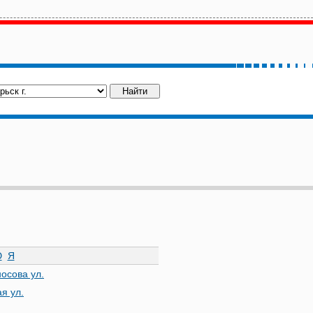
Ю
Я
осова ул.
я ул.