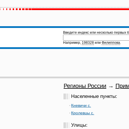
Введите индекс или несколько первых б
Например,
198328
или
Филиппова
.
Регионы России
→
Прим
Населенные пункты:
Кневичи с.
Кролевцы с.
Улицы: