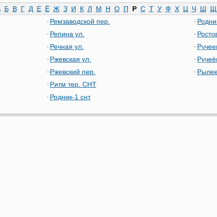
А
Б
В
Г
Д
Е
Ё
Ж
З
И
К
Л
М
Н
О
П
Р
С
Т
У
Ф
Х
Ц
Ч
Ш
Щ
Ремзаводской пер.
Родни
Репина ул.
Росто
Речная ул.
Ручее
Ржевская ул.
Ручеё
Ржевский пер.
Рылее
Ритм тер. СНТ
Родник-1 снт