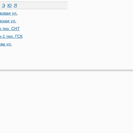
Э
Ю
Я
ковая ул.
вская ул.
к тер. СНТ
к-1 тер. ГСК
ва ул.