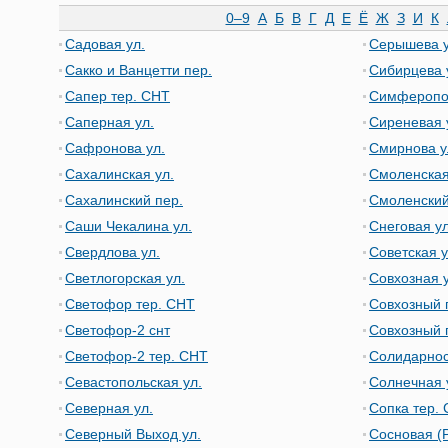
0–9
А
Б
В
Г
Д
Е
Ё
Ж
З
И
К
Садовая ул.
Серышева у
Сакко и Ванцетти пер.
Сибирцева 
Сапер тер. СНТ
Симферопол
Саперная ул.
Сиреневая 
Сафронова ул.
Смирнова у
Сахалинская ул.
Смоленская
Сахалинский пер.
Смоленский
Саши Чекалина ул.
Снеговая ул
Свердлова ул.
Советская у
Светлогорская ул.
Совхозная у
Светофор тер. СНТ
Совхозный 
Светофор-2 снт
Совхозный 
Светофор-2 тер. СНТ
Солидарнос
Севастопольская ул.
Солнечная 
Северная ул.
Сопка тер.
Северный Выход ул.
Сосновая (Р