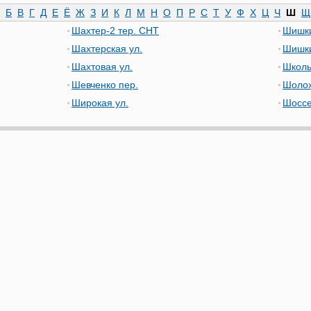
Б
В
Г
Д
Е
Ё
Ж
З
И
К
Л
М
Н
О
П
Р
С
Т
У
Ф
Х
Ц
Ч
Ш
Щ
Шахтер-2 тер. СНТ
Шишки
Шахтерская ул.
Шишки
Шахтовая ул.
Школь
Шевченко пер.
Шолох
Широкая ул.
Шоссе