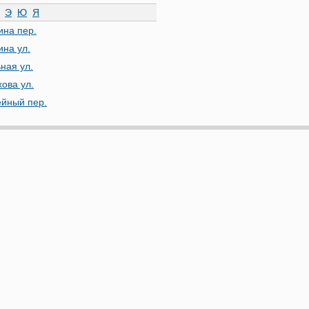
Э
Ю
Я
на пер.
на ул.
ная ул.
ова ул.
йный пер.