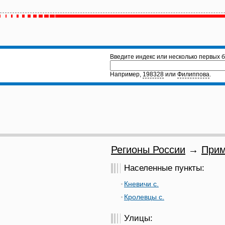
Введите индекс или несколько первых б
Например,
198328
или
Филиппова
.
Регионы России
→
Прим
Населенные пункты:
Кневичи с.
Кролевцы с.
Улицы: