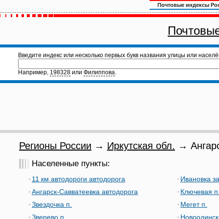
Почтовые индексы Ро
Почтовые
Введите индекс или несколько первых букв названия улицы или населё
Например,
198328
или
Филиппова
.
Регионы России
→
Иркутская обл.
→ Ангарс
Населенные пункты:
11 км автодороги автодорога
Ивановка з
Ангарск-Савватеевка автодорога
Ключевая п
Звездочка п.
Мегет п.
Зверево п.
Новоодинск