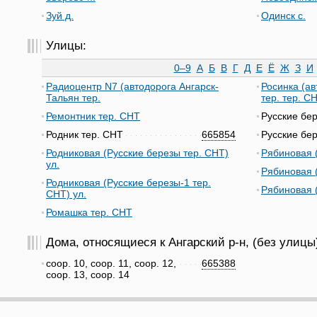
Зуй д.
Одинск с.
Улицы:
0–9
А
Б
В
Г
Д
Е
Ё
Ж
З
И
Радиоцентр N7 (автодорога Ангарск-
Росинка (а
Тальян тер.
тер. тер. С
Ремонтник тер. СНТ
Русские бе
Родник тер. СНТ
665854
Русские бе
Родниковая (Русские березы тер. СНТ)
Рябиновая (
ул.
Рябиновая (
Родниковая (Русские березы-1 тер.
Рябиновая (
СНТ) ул.
Ромашка тер. СНТ
Дома, относящиеся к Ангарский р-н, (без улицы
соор. 10, соор. 11, соор. 12,
665388
соор. 13, соор. 14