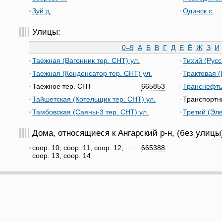
Зуй д.
Одинск с.
Улицы:
0–9
А
Б
В
Г
Д
Е
Ё
Ж
З
И
Таежная (Вагонник тер. СНТ) ул.
Тихий (Русс
Таежная (Конденсатор тер. СНТ) ул.
Трактовая (
Таежное тер. СНТ
665853
Транснефть 
Тайшетская (Котельщик тер. СНТ) ул.
Транспортн
Тамбовская (Саяны-3 тер. СНТ) ул.
Третий (Эле
Дома, относящиеся к Ангарский р-н, (без улицы
соор. 10, соор. 11, соор. 12,
665388
соор. 13, соор. 14