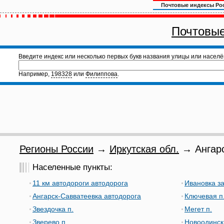
Почтовые индексы Ро
Почтовые
Введите индекс или несколько первых букв названия улицы или населё
Например,
198328
или
Филиппова
.
Регионы России
→
Иркутская обл.
→ Ангарс
Населенные пункты:
11 км автодороги автодорога
Ивановка з
Ангарск-Савватеевка автодорога
Ключевая п
Звездочка п.
Мегет п.
Зверево п.
Новоодинск