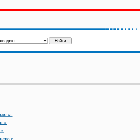
ко ст.
о с.
с.
нево с.