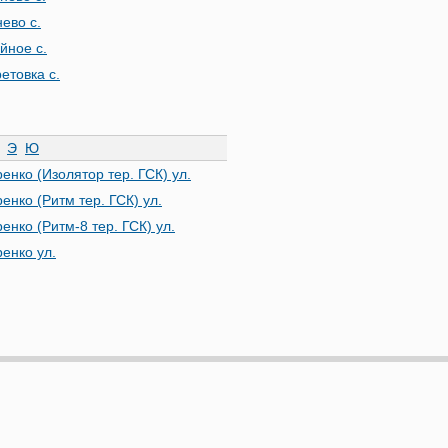
ево с.
йное с.
етовка с.
Э
Ю
енко (Изолятор тер. ГСК) ул.
енко (Ритм тер. ГСК) ул.
енко (Ритм-8 тер. ГСК) ул.
ренко ул.