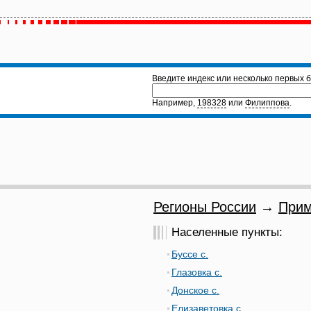
Введите индекс или несколько первых б
Например,
198328
или
Филиппова
.
Регионы России
→
Прим
Населенные пункты:
Буссе с.
Глазовка с.
Донское с.
Елизаветовка с.