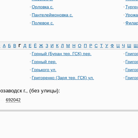
Орловка с.
Турген
Пантелеймоновка с.
Урожа
Полевое с.
Филар
9
А
Б
В
Г
Д
Е
Ё
Ж
З
И
К
Л
М
Н
О
П
Р
С
Т
У
Ф
Ц
Ч
Ш
Щ
Горный (Буран тер. ГСК) пер.
Григор
Горный пер.
Григор
Горького ул.
Григор
Григоренко (Заря тер. ГСК) ул.
Григо
заводск г., (без улицы):
692042