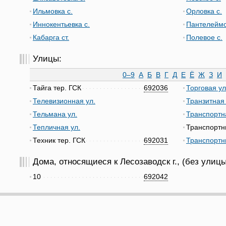
Ильмовка с.
Орловка с.
Иннокентьевка с.
Пантелеймо
Кабарга ст.
Полевое с.
Улицы:
0–9
А
Б
В
Г
Д
Е
Ё
Ж
З
И
Тайга тер. ГСК
692036
Торговая ул
Телевизионная ул.
Транзитная 
Тельмана ул.
Транспортн
Тепличная ул.
Транспортни
Техник тер. ГСК
692031
Транспортн
Дома, относящиеся к Лесозаводск г., (без улицы
10
692042