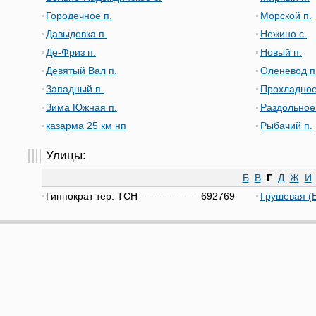
Городечное п.
Морской п.
Давыдовка п.
Нежино с.
Де-Фриз п.
Новый п.
Девятый Вал п.
Оленевод п
Западный п.
Прохладное
Зима Южная п.
Раздольное
казарма 25 км нп
Рыбачий п.
Улицы:
Б
В
Г
Д
Ж
И
Гиппократ тер. ТСН
692769
Грушевая (В