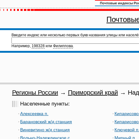
Почтовые индексы Ро
Почтовые
Введите индекс или несколько первых букв названия улицы или населё
Например,
198328
или
Филиппова
.
Регионы России
→
Приморский край
→ Наде
Населенные пункты:
Алексеевка п.
Кипарисово 
Барановский ж/д станция
Кипарисово-
Виневитино ж/д станция
Ключевой п
Вольно-Надеждинское с.
Мирный п.