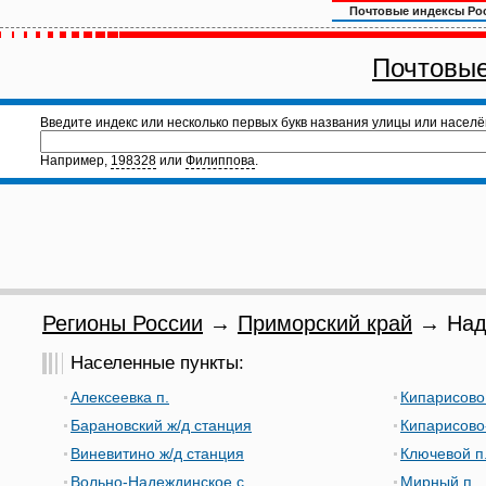
Почтовые индексы Ро
Почтовые
Введите индекс или несколько первых букв названия улицы или населё
Например,
198328
или
Филиппова
.
Регионы России
→
Приморский край
→ Наде
Населенные пункты:
Алексеевка п.
Кипарисово 
Барановский ж/д станция
Кипарисово-
Виневитино ж/д станция
Ключевой п
Вольно-Надеждинское с.
Мирный п.