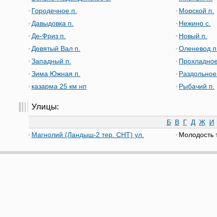
Городечное п.
Морской п.
Давыдовка п.
Нежино с.
Де-Фриз п.
Новый п.
Девятый Вал п.
Оленевод п
Западный п.
Прохладное
Зима Южная п.
Раздольное
казарма 25 км нп
Рыбачий п.
Улицы:
Б
В
Г
Д
Ж
И
Магнолий (Ландыш-2 тер. СНТ) ул.
Молодость 