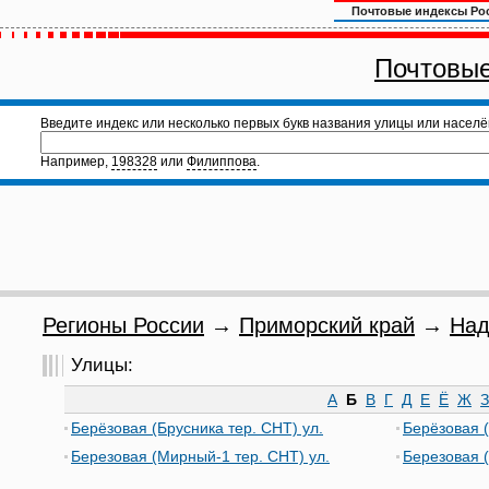
Почтовые индексы Ро
Почтовые
Введите индекс или несколько первых букв названия улицы или населё
Например,
198328
или
Филиппова
.
Регионы России
→
Приморский край
→
Над
Улицы:
А
Б
В
Г
Д
Е
Ё
Ж
З
Берёзовая (Брусника тер. СНТ) ул.
Берёзовая (
Березовая (Мирный-1 тер. СНТ) ул.
Березовая (