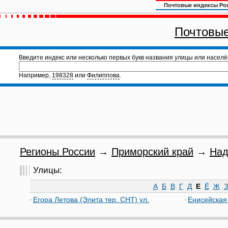
Почтовые индексы Ро
Почтовые
Введите индекс или несколько первых букв названия улицы или населё
Например,
198328
или
Филиппова
.
Регионы России
→
Приморский край
→
Над
Улицы:
А
Б
В
Г
Д
Е
Ё
Ж
З
Егора Летова (Элита тер. СНТ) ул.
Енисейская 