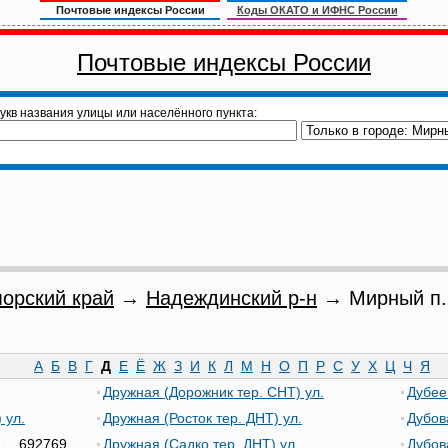
Почтовые индексы России
Коды ОКАТО и ИФНС России
Почтовые индексы России
укв названия улицы или населённого пункта:
орский край
→
Надеждинский р-н
→ Мирный п.
А
Б
В
Г
Д
Е
Ё
Ж
З
И
К
Л
М
Н
О
П
Р
С
У
Х
Ц
Ч
Я
Дружная (Дорожник тер. СНТ) ул.
Дубее
 ул.
Дружная (Росток тер. ДНТ) ул.
Дубов
692769
Дружная (Садко тер. ДНТ) ул.
Дубов