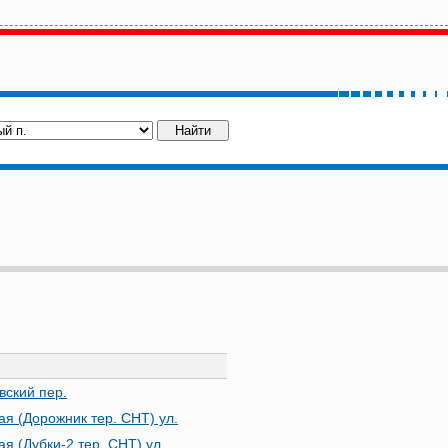
вский пер.
ая (Дорожник тер. СНТ) ул.
ая (Дубки-2 тер. СНТ) ул.