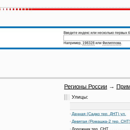
Введите индекс или несколько первых б
Например,
198328
или
Филиппова
.
Регионы России
→
Прим
Улицы:
Дачная (Садко тер. ДНТ) ул.
Девятая (Ромашка-2 тер. СНТ)
Дорожник тер. СНТ