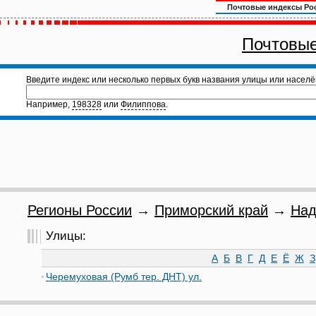
Почтовые индексы Ро
Почтовые
Введите индекс или несколько первых букв названия улицы или населё
Например,
198328
или
Филиппова
.
Регионы России
→
Приморский край
→
Над
Улицы:
А
Б
В
Г
Д
Е
Ё
Ж
З
Черемуховая (Румб тер. ДНТ) ул.