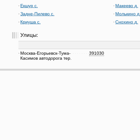
Екшур с.
Макеево д.
Задне-Пилево с.
Молькино д
Криуша с.
Снохино д.
Улицы:
Москва-Егорьевск-Тума-
391030
Касимов автодорога тер.