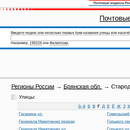
Почтовые индексы Ро
Почтовые
Введите индекс или несколько первых букв названия улицы или населё
Например,
198328
или
Филиппова
.
Регионы России
→
Брянская обл.
→ Староду
Улицы:
0–9
Б
В
Г
Д
Е
Ё
Ж
З
К
Гагарина ул.
Гомельский
Генерала Никитченко проезд
Горького пе
Генерала Никитченко ул.
Горького ул