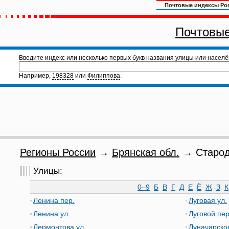
Почтовые индексы Ро
Почтовые
Введите индекс или несколько первых букв названия улицы или населё
Например,
198328
или
Филиппова
.
Регионы России
→
Брянская обл.
→ Староду
Улицы:
0–9
Б
В
Г
Д
Е
Ё
Ж
З
К
Ленина пер.
Луговая ул.
Ленина ул.
Луговой пер
Лермонтова ул.
Луначарског