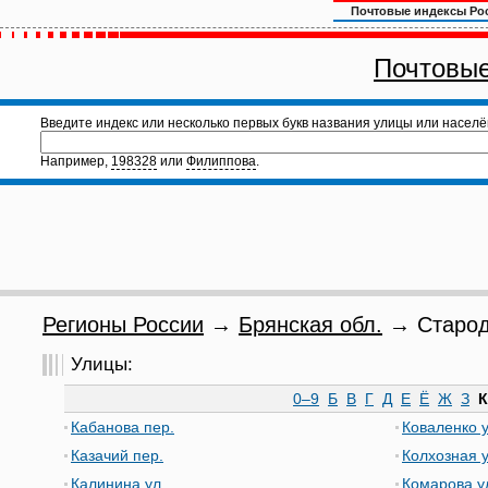
Почтовые индексы Ро
Почтовые
Введите индекс или несколько первых букв названия улицы или населё
Например,
198328
или
Филиппова
.
Регионы России
→
Брянская обл.
→ Староду
Улицы:
0–9
Б
В
Г
Д
Е
Ё
Ж
З
К
Кабанова пер.
Коваленко у
Казачий пер.
Колхозная у
Калинина ул.
Комарова у