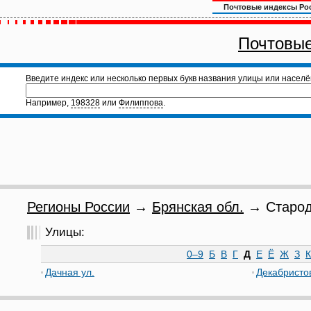
Почтовые индексы Ро
Почтовые
Введите индекс или несколько первых букв названия улицы или населё
Например,
198328
или
Филиппова
.
Регионы России
→
Брянская обл.
→ Староду
Улицы:
0–9
Б
В
Г
Д
Е
Ё
Ж
З
К
Дачная ул.
Декабристов