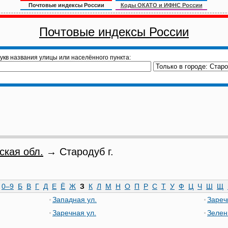
Почтовые индексы России
Коды ОКАТО и ИФНС России
Почтовые индексы России
укв названия улицы или населённого пункта:
ская обл.
→ Стародуб г.
0–9
Б
В
Г
Д
Е
Ё
Ж
З
К
Л
М
Н
О
П
Р
С
Т
У
Ф
Ц
Ч
Ш
Щ
Западная ул.
Зареч
Заречная ул.
Зелен