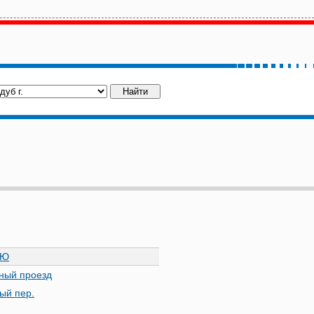
Ю
ный проезд
ый пер.