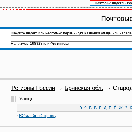
Почтовые индексы Ро
Почтовые
Введите индекс или несколько первых букв названия улицы или населё
Например,
198328
или
Филиппова
.
Регионы России
→
Брянская обл.
→ Староду
Улицы:
0–9
Б
В
Г
Д
Е
Ё
Ж
З
К
Юбилейный проезд