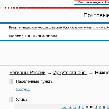
Почтовые индексы Ро
Почтовые
Введите индекс или несколько первых букв названия улицы или населё
Например,
198328
или
Филиппова
.
Регионы России
→
Иркутская обл.
→ Нижнеу
Населенные пункты:
Коблук п.
Улицы:
0–9
А
Б
В
Г
Д
Ж
З
И
К