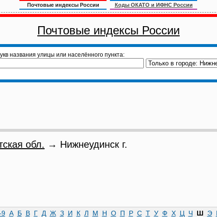
Почтовые индексы России
Коды ОКАТО и ИФНС России
Почтовые индексы России
укв названия улицы или населённого пункта:
тская обл.
→ Нижнеудинск г.
–9
А
Б
В
Г
Д
Ж
З
И
К
Л
М
Н
О
П
Р
С
Т
У
Ф
Х
Ц
Ч
Ш
Э