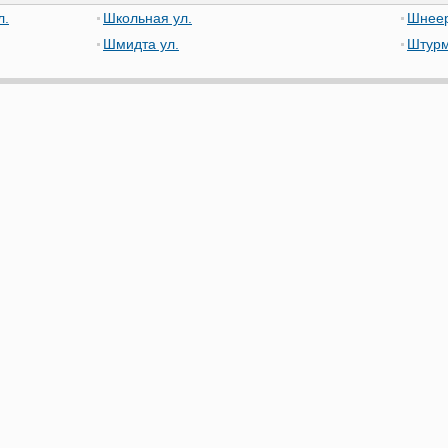
л.
Школьная ул.
Шнеер
Шмидта ул.
Штурм