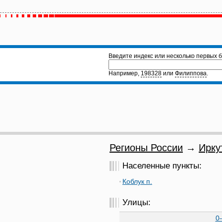
Введите индекс или несколько первых б
Например,
198328
или
Филиппова
.
Регионы России
→
Ирку
Населенные пункты:
Коблук п.
Улицы:
0