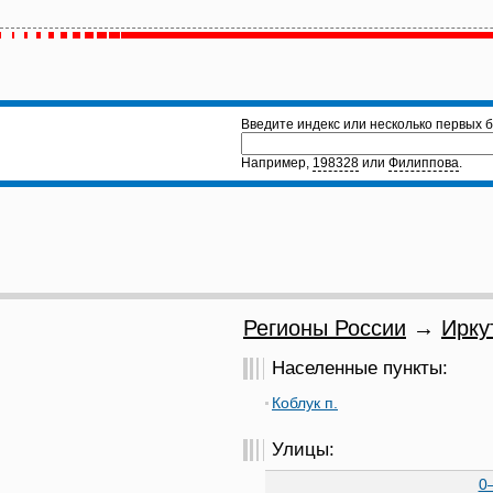
Введите индекс или несколько первых б
Например,
198328
или
Филиппова
.
Регионы России
→
Ирку
Населенные пункты:
Коблук п.
Улицы:
0