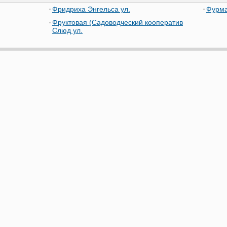
Фридриха Энгельса ул.
Фурма
Фруктовая (Садоводческий кооператив
Слюд ул.