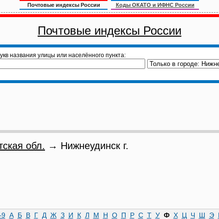
Почтовые индексы России
Коды ОКАТО и ИФНС России
Почтовые индексы России
укв названия улицы или населённого пункта:
тская обл.
→ Нижнеудинск г.
–9
А
Б
В
Г
Д
Ж
З
И
К
Л
М
Н
О
П
Р
С
Т
У
Ф
Х
Ц
Ч
Ш
Э