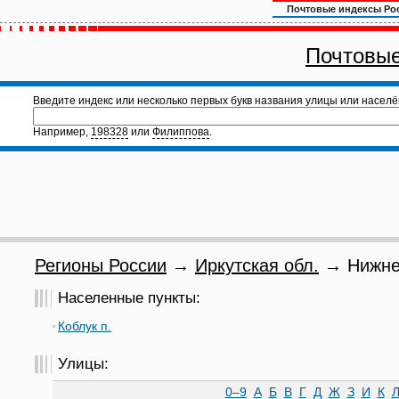
Почтовые индексы Ро
Почтовые
Введите индекс или несколько первых букв названия улицы или населё
Например,
198328
или
Филиппова
.
Регионы России
→
Иркутская обл.
→ Нижнеу
Населенные пункты:
Коблук п.
Улицы:
0–9
А
Б
В
Г
Д
Ж
З
И
К