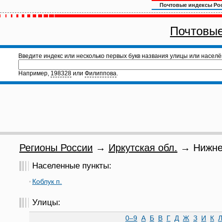
Почтовые индексы Ро
Почтовые
Введите индекс или несколько первых букв названия улицы или населё
Например,
198328
или
Филиппова
.
Регионы России
→
Иркутская обл.
→ Нижнеу
Населенные пункты:
Коблук п.
Улицы:
0–9
А
Б
В
Г
Д
Ж
З
И
К