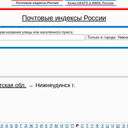
Почтовые индексы России
Коды ОКАТО и ИФНС России
Почтовые индексы России
укв названия улицы или населённого пункта:
тская обл.
→ Нижнеудинск г.
–9
А
Б
В
Г
Д
Ж
З
И
К
Л
М
Н
О
П
Р
С
Т
У
Ф
Х
Ц
Ч
Ш
Э