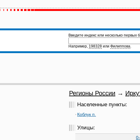
Введите индекс или несколько первых б
Например,
198328
или
Филиппова
.
Регионы России
→
Ирку
Населенные пункты:
Коблук п.
Улицы:
0